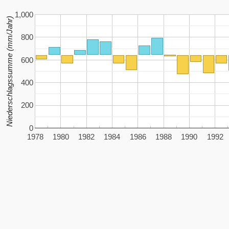
1,000
Niederschlagssumme (mm/Jahr)
800
600
400
200
0
1978
1980
1982
1984
1986
1988
1990
1992